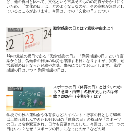
ど、他の祝日と比べて、文化という言葉そのものの定義が分かりにく
いため、「文化の日」は、どのような日なのか、その意味が漠然とし
ているところがあります。今回は、その「文化の日」につい...
勤労感謝の日とは？意味や由来は？
11月の催事
1年の最後の祝日である「勤労感謝の日」 「勤労感謝の日」という言
葉からは、労働者の日頃の勤労を感謝する日になりますが、実際、勤
労感謝の日となった経緯や意味、由来についてお伝えします。 勤労
感謝の日はいつ？ 勤労感謝の日は、...
スポーツの日（体育の日）とは？いつか
10月の催事
ら？意味・由来｜名称変更したのは何
故？2026年（令和8年）は？
学校での秋の運動会や体育祭などのイベント・行事の日として50年
以上慣れ親しんできた10月10日の「体育の日」の祝日が「スポーツ
の日」と名称変更され、日付も変更されました。今回は、スポーツの
日はいつ？なぜ「スポーツの日」になったのか？などの疑...