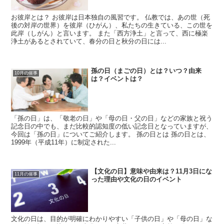
お彼岸とは？ お彼岸は日本独自の風習です。 仏教では、あの世（死
後の対岸の世界）を彼岸（ひがん）、私たちの生きている、この世を
此岸（しがん）と言います。 また「西方浄土」と言って、西に極楽
浄土があるとされていて、春分の日と秋分の日には...
孫の日（まごの日）とは？いつ？由来
10月の催事
は？イベントは？
「孫の日」は、「敬老の日」や「母の日・父の日」などの家族と祝う
記念日の中でも、まだ比較的認知度の低い記念日となっていますが、
今回は「孫の日」についてご紹介します。 孫の日とは 孫の日とは、
1999年（平成11年）に制定された...
【文化の日】意味や由来は？11月3日にな
11月の催事
った理由や文化の日のイベント
文化の日は、目的が明確にわかりやすい「子供の日」や「母の日」な