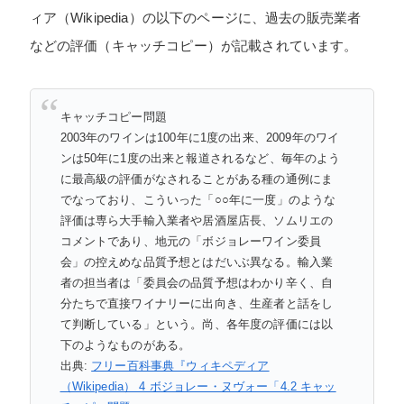
ィア（Wikipedia）の以下のページに、過去の販売業者
などの評価（キャッチコピー）が記載されています。
キャッチコピー問題
2003年のワインは100年に1度の出来、2009年のワイ
ンは50年に1度の出来と報道されるなど、毎年のよう
に最高級の評価がなされることがある種の通例にま
でなっており、こういった「○○年に一度」のような
評価は専ら大手輸入業者や居酒屋店長、ソムリエの
コメントであり、地元の「ボジョレーワイン委員
会」の控えめな品質予想とはだいぶ異なる。輸入業
者の担当者は「委員会の品質予想はわかり辛く、自
分たちで直接ワイナリーに出向き、生産者と話をし
て判断している」という。尚、各年度の評価には以
下のようなものがある。
出典:
フリー百科事典『ウィキペディア
（Wikipedia） 4 ボジョレー・ヌヴォー「4.2 キャッ