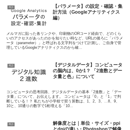
【パラメータ】の設定・確認・集
用語
計方法（Googleアナリティクス
編）
メルマガに貼った各リンクや、印刷物のORコード経由で、どのくら
いのアクセスがあったのかを知りたい時など、URLの後ろに「パラメ
ータ（parameter）」と呼ばれる文字列をつけて計測し、ご自身で管
理しているGoogleアナリティクスのから確...
【デジタルデータ】コンピュータ
用語
の脳内は、0か1？ 「2進数とデー
タ量と色」について
コンピュータの思考回路、デジタルデータの基本「2進数」と「デー
タ量」について、お伝えします。 コンピュータは「0」と「1」で判
断している！？ 私たちが小学校で習う算数は、1、2、3、…8、9、
10と、10通りの数字で1桁増える「10...
解像度とは｜単位・サイズ・ppi
用語
とdpiの違い・Photoshopで解像