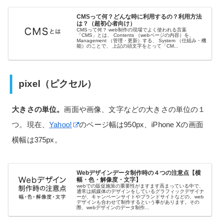
CMSって何？どんな時に利用するの？利用方法
は？（超初心者向け）
CMSって何？ web制作の現場でよく使われる言葉
「CMS」とは、 Contents （webページの内容）を、
Management （管理・更新）する、 System （仕組み・機
能）のことで、 上記の頭文字をとって「CM...
pixel（ピクセル）
大きさの単位。
画面や画像、文字などの大きさの単位の１
つ。現在、
Yahoo!
のページ幅は950px、iPhone Xの画面
横幅は375px。
Webデザインデータ制作時の４つの注意点【横
幅・色・解像度・文字】
webでの販促施策の重要性がますます高まっている中で、
通常は紙媒体のデザインをしているグラフィックデザイナ
ーが、キャンペーンサイトやブランドサイトなどの、web
デザインも合わせて制作するという事があります。その
際、webデザインのデータ制作...